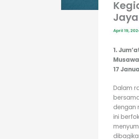
Kegi
Jaya 
April 19, 20
1. Jum’a
Musawar
17 Janua
Dalam ra
bersama
dengan
ini berf
menyumb
dibagik