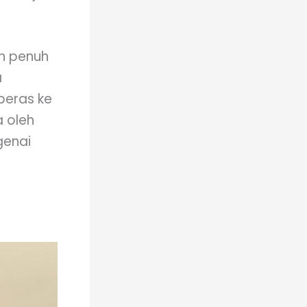
an penuh
a
beras ke
a oleh
genai