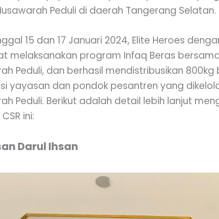
usawarah Peduli di daerah Tangerang Selatan.
ggal 15 dan 17 Januari 2024, Elite Heroes deng
t melaksanakan program Infaq Beras bersam
h Peduli, dan berhasil mendistribusikan 800kg 
asi yayasan dan pondok pesantren yang dikelol
h Peduli. Berikut adalah detail lebih lanjut men
CSR ini:
san Darul Ihsan