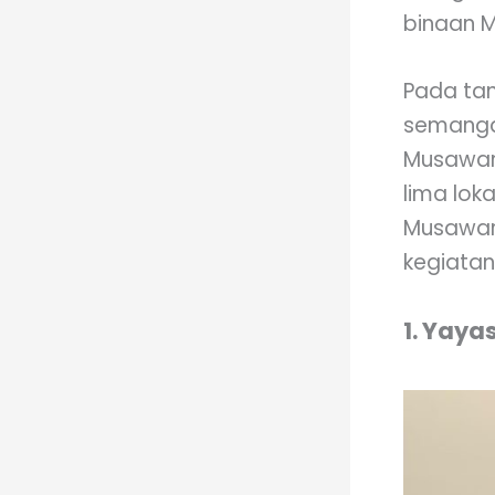
binaan M
Pada tan
semanga
Musawara
lima lok
Musawara
kegiatan 
1. Yaya