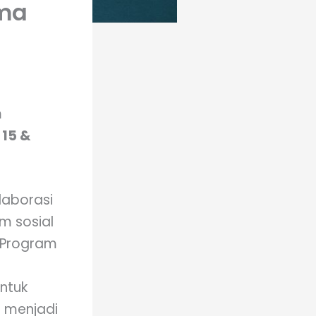
ama
n
 15 &
laborasi
m sosial
 Program
ntuk
 menjadi