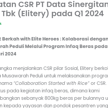
atan CSR PT Data Sinergit
Tbk (Elitery) pada Q1 2024
24
t Berkah with Elite Heroes : Kolaborasi denga
ah Peduli Melalui Program Infaq Beras pada
ri 2024
ngka menjalankan CSR pilar Sosial, Elitery berko
 Musawarah Peduli untuk melaksanakan progra
 nama
“Collaboration Started with Rice”
or CSR.
okus pada kegiatan infaq beras, dimana kami
angkan sebanyak 800kg beras per bulannya u
an kepada yayasan dan pondok pesantren yang