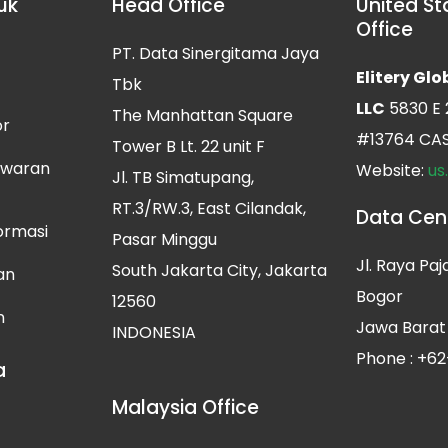
uk
Head Office
United St
Office
PT. Data Sinergitama Jaya
Elitery Gl
Tbk
LLC
5830 E 
The Manhattan Square
or
#13764 CAS
Tower B Lt. 22 unit F
awaran
Website:
us
Jl. TB Simatupang,
RT.3/RW.3, East Cilandak,
Data Cen
ormasi
Pasar Minggu
Jl. Raya Paj
South Jakarta City, Jakarta
an
Bogor
12560
n
Jawa Barat 
INDONESIA
Phone : +62
a
Malaysia Office