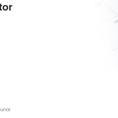
tor
unai