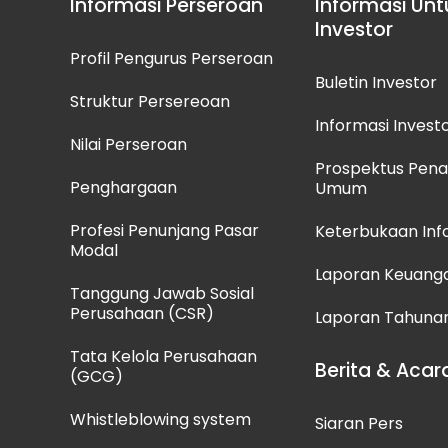
Informasi Perseroan
Informasi Unt
Investor
Profil Pengurus Perseroan
Buletin Investor
Struktur Persereoan
Informasi Invest
Nilai Perseroan
Prospektus Pen
Penghargaan
Umum
Profesi Penunjang Pasar
Keterbukaan Inf
Modal
Laporan Keuang
Tanggung Jawab Sosial
Perusahaan (CSR)
Laporan Tahuna
Tata Kelola Perusahaan
Berita & Acar
(GCG)
Whistleblowing system
Siaran Pers