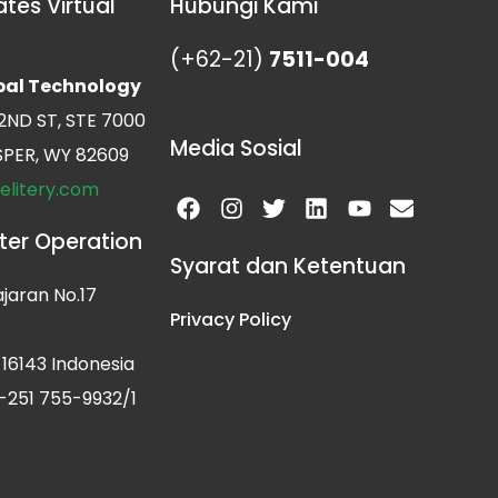
ates Virtual
Hubungi Kami
(+62-21)
7511-004
obal Technology
2ND ST, STE 7000
Media Sosial
PER, WY 82609
.elitery.com
Facebook
Instagram
Twitter
Linkedin
Youtube
Envelop
ter Operation
Syarat dan Ketentuan
ajaran No.17
Privacy Policy
16143 Indonesia
-251 755-9932/1